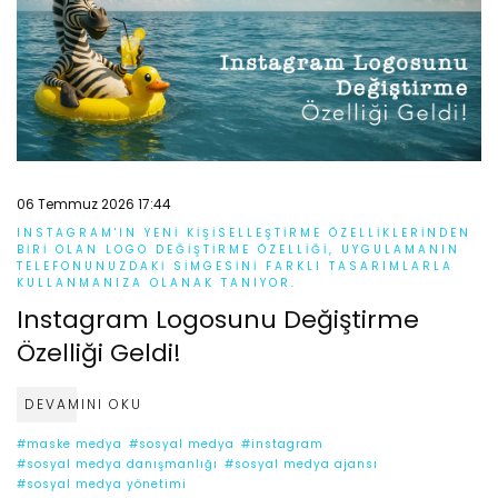
06 Temmuz 2026 17:44
INSTAGRAM'IN YENI KIŞISELLEŞTIRME ÖZELLIKLERINDEN
BIRI OLAN LOGO DEĞIŞTIRME ÖZELLIĞI, UYGULAMANIN
TELEFONUNUZDAKI SIMGESINI FARKLI TASARIMLARLA
KULLANMANIZA OLANAK TANIYOR.
Instagram Logosunu Değiştirme
Özelliği Geldi!
DEVAMINI OKU
#maske medya
#sosyal medya
#instagram
#sosyal medya danışmanlığı
#sosyal medya ajansı
#sosyal medya yönetimi