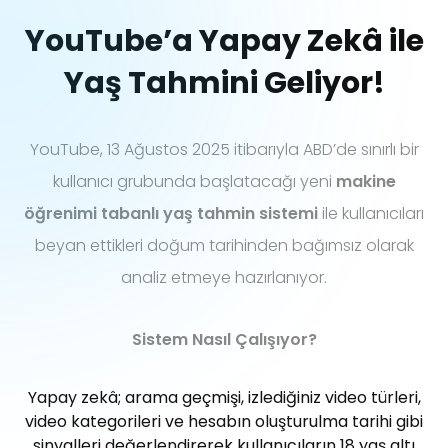
YouTube’a Yapay Zekâ ile
Yaş Tahmini Geliyor!
YouTube, 13 Ağustos 2025 itibarıyla ABD’de sınırlı bir
kullanıcı grubunda başlatacağı yeni
makine
öğrenimi tabanlı yaş tahmin sistemi
ile kullanıcıları
beyan ettikleri doğum tarihinden bağımsız olarak
analiz etmeye hazırlanıyor.
Sistem Nasıl Çalışıyor?
Yapay zekâ; arama geçmişi, izlediğiniz video türleri,
video kategorileri ve hesabın oluşturulma tarihi gibi
sinyalleri değerlendirerek kullanıcıların 18 yaş altı