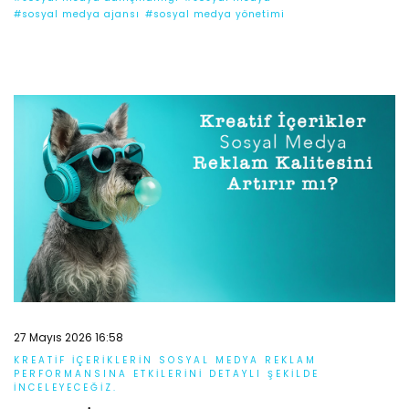
#sosyal medya ajansı
#sosyal medya yönetimi
27 Mayıs 2026 16:58
KREATIF IÇERIKLERIN SOSYAL MEDYA REKLAM
PERFORMANSINA ETKILERINI DETAYLI ŞEKILDE
INCELEYECEĞIZ.