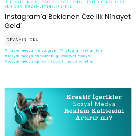
DEĞIŞTIREBILIR, PROFIL IZGARANIZI ISTEDIĞINIZ GIBI
YENIDEN DÜZENLEYEBILIRSINIZ.
Instagram'a Beklenen Özellik Nihayet
Geldi
DEVAMINI OKU
#maske medya
#instagram
#instagram reklamları
#sosyal medya danışmanlığı
#sosyal medya
#sosyal medya ajansı
#sosyal medya yönetimi