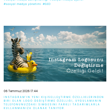
#sosyal medya yönetimi
#GEO
06 Temmuz 2026 17:44
INSTAGRAM'IN YENI KIŞISELLEŞTIRME ÖZELLIKLERINDEN
BIRI OLAN LOGO DEĞIŞTIRME ÖZELLIĞI, UYGULAMANIN
TELEFONUNUZDAKI SIMGESINI FARKLI TASARIMLARLA
KULLANMANIZA OLANAK TANIYOR.