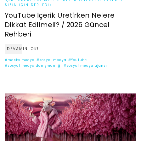
IÇIN DIKKAT EDILMESI GEREKEN ÖNEMLI DETAYLARI
SIZIN IÇIN DERLEDIK.
YouTube İçerik Üretirken Nelere
Dikkat Edilmeli? / 2026 Güncel
Rehberi
DEVAMINI OKU
#maske medya
#sosyal medya
#YouTube
#sosyal medya danışmanlığı
#sosyal medya ajansı