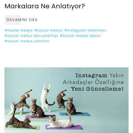
Markalara Ne Anlatıyor?
DEVAMINI OKU
#maske medya
#sosyal medya
#instagram reklamları
#sosyal medya danışmanlığı
#sosyal medya ajansı
#sosyal medya yönetimi