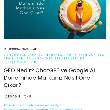
16 Temmuz 2026 18:31
GÜNÜMÜZDE BAŞARILI MARKALAR ARTIK YALNIZCA SEO
DEĞIL, AYNI ZAMANDA GEO STRATEJILERI DE
GELIŞTIRMEKTEDIR.
GEO Nedir? ChatGPT ve Google AI
Döneminde Markanız Nasıl Öne
Çıkar?
DEVAMINI OKU
#seo
#maske medya
#sosyal medya
#sosyal medya danışmanlığı
#sosyal medya ajansı