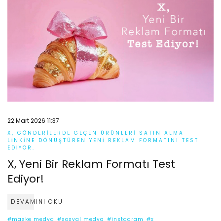
22 Mart 2026 11:37
X, GÖNDERILERDE GEÇEN ÜRÜNLERI SATIN ALMA
LINKINE DÖNÜŞTÜREN YENI REKLAM FORMATINI TEST
EDIYOR.
X, Yeni Bir Reklam Formatı Test
Ediyor!
DEVAMINI OKU
#maske medya
#sosyal medya
#instagram
#x