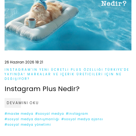
26 Haziran 2026 18:21
INSTAGRAM'IN YENI ÜCRETLI PLUS ÖZELLIĞI TÜRKIYE'DE
YAYINDA! MARKALAR VE İÇERIK ÜRETICILERI İÇIN NE
DEĞIŞIYOR?
Instagram Plus Nedir?
DEVAMINI OKU
#maske medya
#sosyal medya
#instagram
#sosyal medya danışmanlığı
#sosyal medya ajansı
#sosyal medya yönetimi