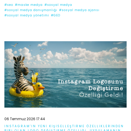
#seo
#maske medya
#sosyal medya
#sosyal medya danışmanlığı
#sosyal medya ajansı
#sosyal medya yönetimi
#GEO
06 Temmuz 2026 17:44
INSTAGRAM'IN YENI KIŞISELLEŞTIRME ÖZELLIKLERINDEN
BIRI OLAN LOGO DEĞIŞTIRME ÖZELLIĞI, UYGULAMANIN