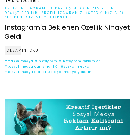
11 Haziran 2026 16:21
ARTIK INSTAGRAM’DA PAYLAŞIMLARINIZIN YERINI
DEĞIŞTIREBILIR, PROFIL IZGARANIZI ISTEDIĞINIZ GIBI
YENIDEN DÜZENLEYEBILIRSINIZ.
Instagram'a Beklenen Özellik Nihayet
Geldi
DEVAMINI OKU
#maske medya
#instagram
#instagram reklamları
#sosyal medya danışmanlığı
#sosyal medya
#sosyal medya ajansı
#sosyal medya yönetimi