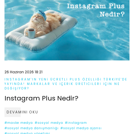
26 Haziran 2026 18:21
INSTAGRAM'IN YENI ÜCRETLI PLUS ÖZELLIĞI TÜRKIYE'DE
YAYINDA! MARKALAR VE İÇERIK ÜRETICILERI İÇIN NE
DEĞIŞIYOR?
Instagram Plus Nedir?
DEVAMINI OKU
#maske medya
#sosyal medya
#instagram
#sosyal medya danışmanlığı
#sosyal medya ajansı
#sosyal medya yönetimi