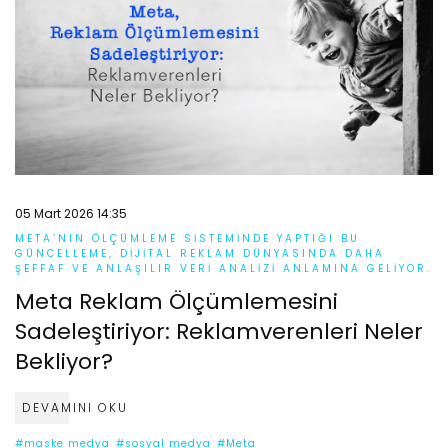
05 Mart 2026 14:35
META’NIN ÖLÇÜMLEME SISTEMINDE YAPTIĞI BU
GÜNCELLEME, DIJITAL REKLAM DÜNYASINDA DAHA
ŞEFFAF VE ANLAŞILIR VERI ANALIZI ANLAMINA GELIYOR.
Meta Reklam Ölçümlemesini
Sadeleştiriyor: Reklamverenleri Neler
Bekliyor?
DEVAMINI OKU
#maske medya
#sosyal medya
#Meta