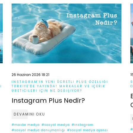
26 Haziran 2026 18:21
1
INSTAGRAM'IN YENI ÜCRETLI PLUS ÖZELLIĞI
S
I
TÜRKIYE'DE YAYINDA! MARKALAR VE İÇERIK
O
ÜRETICILERI İÇIN NE DEĞIŞIYOR?
Instagram Plus Nedir?
DEVAMINI OKU
#maske medya
#sosyal medya
#instagram
#
#sosyal medya danışmanlığı
#sosyal medya ajansı