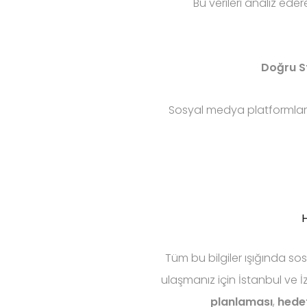
Bu verileri analiz ede
Doğru St
Sosyal medya platformları s
H
Tüm bu bilgiler ışığında s
ulaşmanız için İstanbul ve İ
planlaması
,
hedef