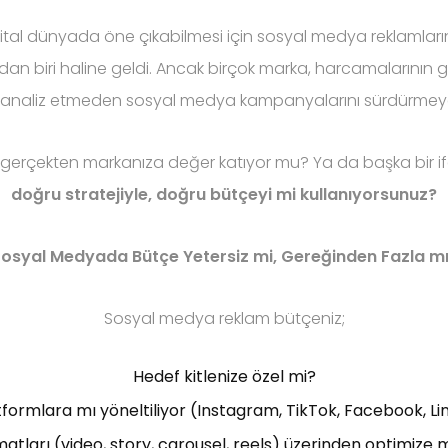
tal dünyada öne çıkabilmesi için sosyal medya reklamların
ndan biri haline geldi. Ancak birçok marka, harcamalarının
i analiz etmeden sosyal medya kampanyalarını sürdürmey
iz gerçekten markanıza değer katıyor mu? Ya da başka bir i
doğru stratejiyle, doğru bütçeyi mi kullanıyorsunuz?
osyal Medyada Bütçe Yetersiz mi, Gereğinden Fazla m
Sosyal medya reklam bütçeniz;
Hedef kitlenize özel mi?
formlara mı yöneltiliyor (Instagram, TikTok, Facebook, Li
matları (video, story, carousel, reels) üzerinden optimize m