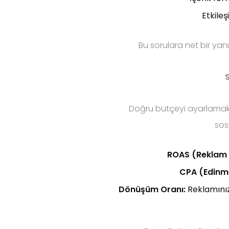
Etkile
Bu sorulara net bir yanı
S
Doğru bütçeyi ayarlamak,
sos
ROAS (Reklam H
CPA (Edinme
Dönüşüm Oranı:
Reklamınızı