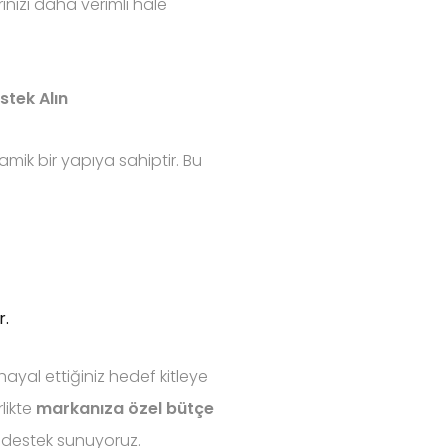
ınızı daha verimli hale
stek Alın
amik bir yapıya sahiptir. Bu
r.
yal ettiğiniz hedef kitleye
likte
markanıza özel bütçe
 destek sunuyoruz.