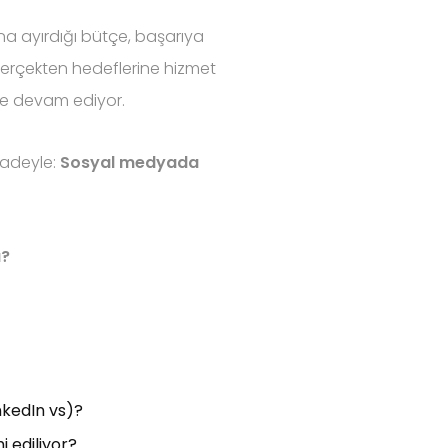
a ayırdığı bütçe, başarıya
 gerçekten hedeflerine hizmet
e devam ediyor.
fadeyle:
Sosyal medyada
ı?
nkedIn vs)?
i ediliyor?