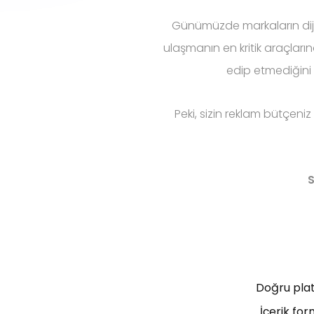
Günümüzde markaların diji
ulaşmanın en kritik araçları
edip etmediğin
Peki, sizin reklam bütçen
S
Doğru plat
İçerik for