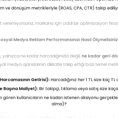
şim ve dönüşüm metrikleriyle (ROAS, CPA, CTR) takip edili
t veremiyorsanız, markanız için ciddi bir optimizasyon fırsatını
osyal Medya Reklam Performansınızı Nasıl Ölçmelisini
 yalnızca ne kadar harcadığınızla değil,
ne kadar geri dön
yal medya ajanslarının dikkatle takip ettiği bazı temel metrik
arcamasının Getirisi):
Harcadığınız her 1 TL size kaç TL
 Başına Maliyet):
Bir takipçi, tıklama veya satış size kaç
 gören kullanıcıların ne kadarı istenen aksiyonu gerçekleşt
alma)?