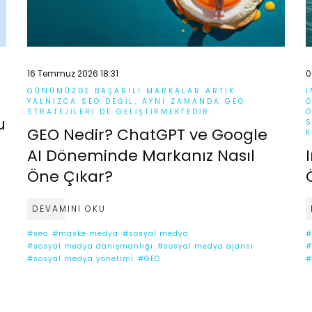
16 Temmuz 2026 18:31
0
GÜNÜMÜZDE BAŞARILI MARKALAR ARTIK
I
YALNIZCA SEO DEĞIL, AYNI ZAMANDA GEO
Ö
STRATEJILERI DE GELIŞTIRMEKTEDIR.
Ö
u
S
GEO Nedir? ChatGPT ve Google
K
AI Döneminde Markanız Nasıl
Öne Çıkar?
DEVAMINI OKU
#seo
#maske medya
#sosyal medya
#
#sosyal medya danışmanlığı
#sosyal medya ajansı
#
#sosyal medya yönetimi
#GEO
#