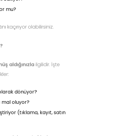
yor mu?
 kaçırıyor olabilirsiniz.
z?
üş aldığınızla
ilgilidir. İşte
ler:
 olarak dönüyor?
a mal oluyor?
iriyor (tıklama, kayıt, satın