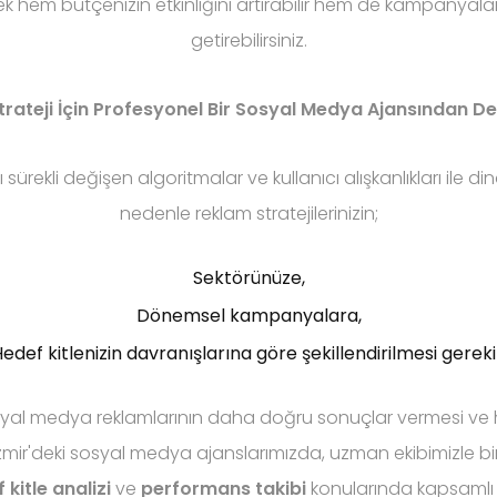
rek hem bütçenizin etkinliğini artırabilir hem de kampanyalar
getirebilirsiniz.
rateji İçin Profesyonel Bir Sosyal Medya Ajansından De
ürekli değişen algoritmalar ve kullanıcı alışkanlıkları ile din
nedenle reklam stratejilerinizin;
Sektörünüze,
Dönemsel kampanyalara,
edef kitlenizin davranışlarına göre şekillendirilmesi gereki
osyal medya reklamlarının daha doğru sonuçlar vermesi ve ha
zmir'deki sosyal medya ajanslarımızda, uzman ekibimizle bir
 kitle analizi
ve
performans takibi
konularında kapsamlı