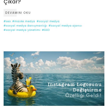
Çıkar?
DEVAMINI OKU
#seo
#maske medya
#sosyal medya
#sosyal medya danışmanlığı
#sosyal medya ajansı
#sosyal medya yönetimi
#GEO