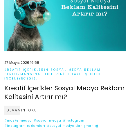
27 Mayıs 2026 16:58
KREATIF IÇERIKLERIN SOSYAL MEDYA REKLAM
PERFORMANSINA ETKILERINI DETAYLI ŞEKILDE
INCELEYECEĞIZ.
Kreatif İçerikler Sosyal Medya Reklam
Kalitesini Artırır mı?
DEVAMINI OKU
#maske medya
#sosyal medya
#instagram
#instagram reklamları
#sosyal medya danışmanlığı