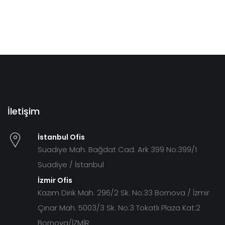
İletişim
İstanbul Ofis
Suadiye Mah. Bağdat Cad. Ark 399 No:399/1
Suadiye / İstanbul
İzmir Ofis
Kazım Dirik Mah. 296/2 Sk. No:33 Bornova / İzmir
Çınar Mah. 5003/3 Sk. No:3 Tokatlı Plaza Kat:2
Bornova/İZMİR