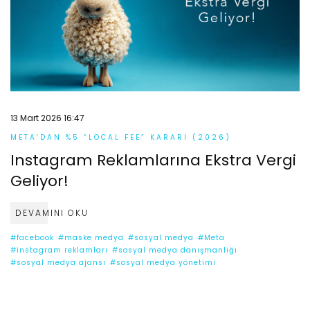
13 Mart 2026 16:47
META’DAN %5 “LOCAL FEE” KARARI (2026)
Instagram Reklamlarına Ekstra Vergi
Geliyor!
DEVAMINI OKU
#facebook
#maske medya
#sosyal medya
#Meta
#instagram reklamları
#sosyal medya danışmanlığı
#sosyal medya ajansı
#sosyal medya yönetimi