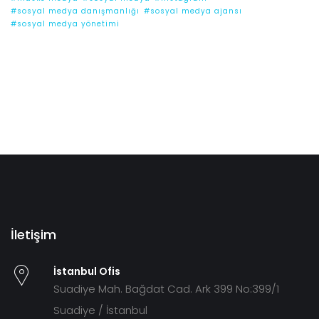
#sosyal medya danışmanlığı
#sosyal medya ajansı
#sosyal medya yönetimi
İletişim
İstanbul Ofis
Suadiye Mah. Bağdat Cad. Ark 399 No:399/1
Suadiye / İstanbul