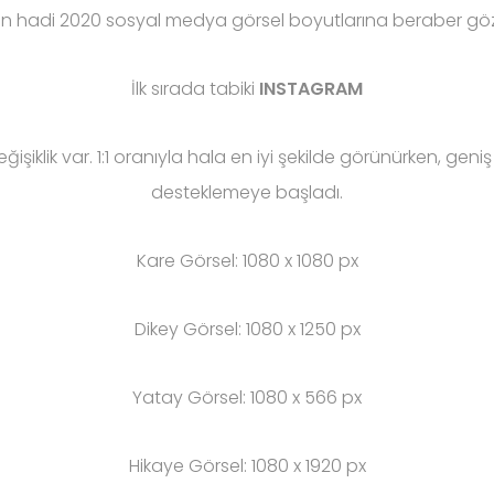
 hadi 2020 sosyal medya görsel boyutlarına beraber göz
İlk sırada tabiki
INSTAGRAM
işiklik var. 1:1 oranıyla hala en iyi şekilde görünürken, geni
desteklemeye başladı.
Kare Görsel: 1080 x 1080 px
Dikey Görsel: 1080 x 1250 px
Yatay Görsel: 1080 x 566 px
Hikaye Görsel: 1080 x 1920 px