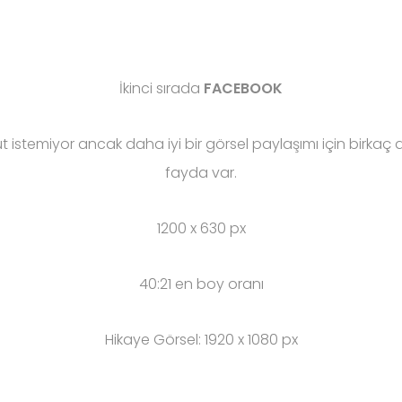
İkinci sırada
FACEBOOK
 istemiyor ancak daha iyi bir görsel paylaşımı için birkaç
fayda var.
1200 x 630 px
40:21 en boy oranı
Hikaye Görsel: 1920 x 1080 px