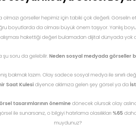
azı görseller hepimiz için tabiki çok değerli. Görselin etkil
doğru boyutlarda da olması büyük önem taşıyor. Yanlış boyu
çalışması hakettiği değeri bulamadan dijital dünyada yok ol
na şu soru da gelebilir.
Neden sosyal medyada görseller b
iş bakmak lazım. Olay sadece sosyal medya ile sınırlı değil
mir Saat Kulesi
diyence aklımıza gelen şey görsel ya da
İs
rsel tasarımlarının önemine
dönecek olursak olay aslınd
örsel ile sunarsanız, o bilgiyi hatırlama olasılıkları
%65
daha 
muydunuz?