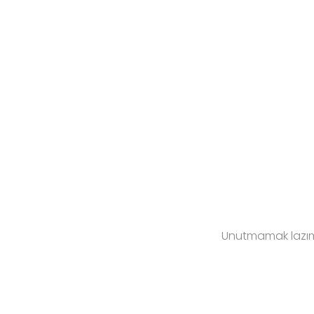
Unutmamak lazım k