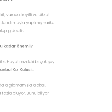
i, vurucu, keyifli ve dikkat
tlandırmayla yapılmış harika
up gidebilir.
u kadar önemli?
 ki. Hayatımızdaki birçok şey
tanbul Kız Kulesi
...
a algılamamızla alakalı.
fazla oluyor. Bunu biliyor